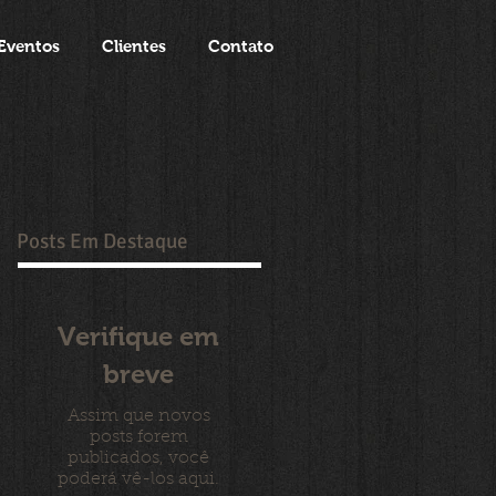
Eventos
Clientes
Contato
Posts Em Destaque
Verifique em
breve
Assim que novos
posts forem
publicados, você
poderá vê-los aqui.