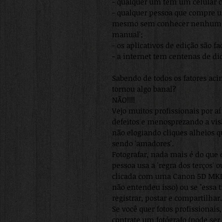
- qualquer um tem um celular 
- qualquer pessoa que compre um
mesmo sem conhecer nenhum dos
manual';
- os aplicativos de edição são fa
- a internet tem centenas de dicas
Sabendo de todos os fatores acim
tornou algo banal?
NÃO!!!!
Vejo muitos profissionais por 
defeitos e menosprezando a vis
não elogiando cliques alheios 
sendo 'amadores'.
Fotografar, nada mais é do que 
pessoa usa a 'regra dos terços' 
clicada com uma Canon 5D MKIV 
não entendeu isso) ou se "essa t
registrar, postar e compartilhar.
Se você quer fotos profissionais
contrate um fotógrafo (pode ser eu