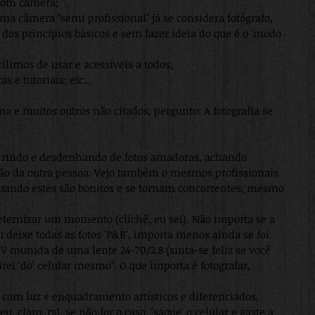
com câmera;
a câmera "semi profissional" já se considera fotógrafo, 
 princípios básicos e sem fazer ideia do que é o 'modo 
cílimos de usar e acessíveis a todos;
 e tutoriais; etc... 
a e muitos outros não citados, pergunto: A fotografia se 
aí rindo e desdenhando de fotos amadoras, achando 
ão da outra pessoa. Vejo também o mesmos profissionais 
quando estes são bonitos e se tornam concorrentes, mesmo 
eternizar um momento (clichê, eu sei). Não importa se a 
ou deixe todas as fotos 'P&B', importa menos ainda se foi 
munida de uma lente 24-70/2.8 (sinta-se feliz se você 
irei 'do' celular mesmo". O que importa é fotografar, 
, com luz e enquadramento artísticos e diferenciados, 
, claro, rs), se não for o caso, 'saque' o celular e gaste a 