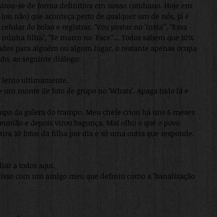
nraizou-se de forma definitiva em nosso cotidiano. Hoje em 
 (ou não) que aconteça perto de qualquer um de nós, já é 
elular do bolso e registrar. "Vou postar no 'Insta'", "Essa 
 minha filha", "Te marco no 'Face'"... Todos sabem que 10% 
viados para alguém ou algum lugar, o restante apenas ocupa 
o, ao seguinte diálogo:
o lento ultimamente.
be um monte de foto de grupo no 'Whats'. Apaga tudo lá e 
grupo da galera do trampo. Meu chefe criou há uns 6 meses 
eunião e depois virou bagunça. Mal olho o que o povo 
ra 30 fotos da filha por dia e só uma outra que responde.
iar a todos aqui.
e isso com um amigo meu que definiu como a "banalização 