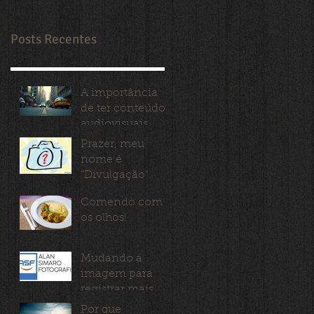
Posts Recentes
A importância
de ter conteúdos
audiovisuais
para a sua marca
Prazer, meu
nome é
"Divulgação".
Comendo com
os olhos!
Mudando a
imagem para
registrar mais
imagens
Por que