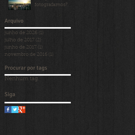
fotografamos?
Arquivo
junho de 2026
(1)
1 post
julho de 2017
(2)
2 posts
junho de 2017
(1)
1 post
novembro de 2016
(1)
1 post
Procurar por tags
Nenhum tag.
Siga