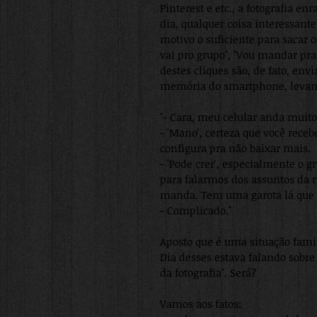
Pinterest e etc., a fotografia e
dia, qualquer coisa interessante
motivo o suficiente para sacar o c
vai pro grupo", "Vou mandar pra
destes cliques são, de fato, en
memória do smartphone, levand
"- Cara, meu celular anda muit
- 'Mano', certeza que você rece
configura pra não baixar mais.
- 'Pode crer', especialmente o 
para falarmos dos assuntos da r
manda. Tem uma garota lá que ti
- Complicado."
Aposto que é uma situação famil
Dia desses estava falando sobr
da fotografia". Será?
Vamos aos fatos: