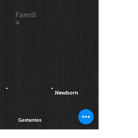
Famíli
a
Newborn
Gestantes
Animais